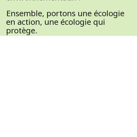
Ensemble, portons une écologie
en action, une écologie qui
protège.
.
Tous les articles de ce blog sont pensés
et incarnés par des
experts des
métiers de l’eau, des déchets et de
l’énergie,
vous garantissant un
contenu documenté, enrichi et fiable
sur les solutions qui répondent à vos
problématiques.
DÉCOUVREZ NOS EXPERTS