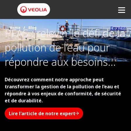
Ecouter
Home
Blog
Réseau de chaleur urbain
PFAS : relever le défi de la
pollution de l’eau pour
Découvrez comment garantir votre indépendance
répondre aux besoins
énergétique tout en décarbonnant votre territoire.
Lire l'article de notre expert
des villes et des
Découvrez comment notre approche peut
industries
transformer la gestion de la pollution de l’eau et
répondre à vos enjeux de conformité, de sécurité
et de durabilité.
Lire l'article de notre expert