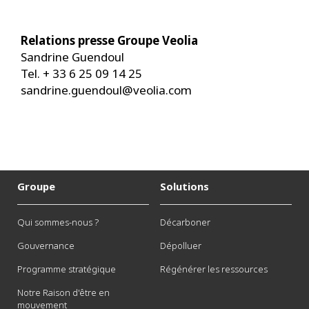
Relations presse Groupe Veolia
Sandrine Guendoul
Tel. + 33 6 25 09 14 25
sandrine.guendoul@veolia.com
Groupe
Solutions
Qui sommes-nous ?
Décarboner
Gouvernance
Dépolluer
Programme stratégique
Régénérer les ressources
Notre Raison d'être en
mouvement