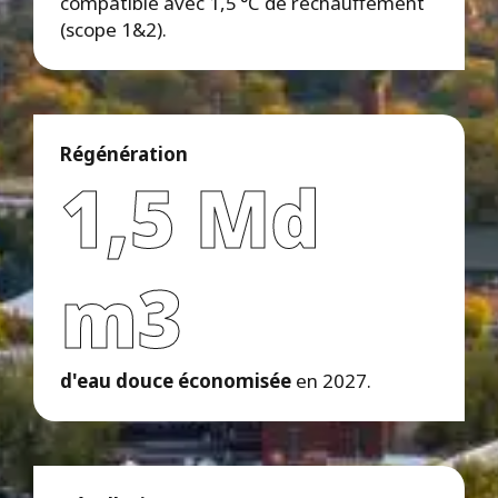
compatible avec 1,5 °C de réchauffement
(scope 1&2).
Régénération
1,5 Md
m3
d'eau douce économisée
en 2027.