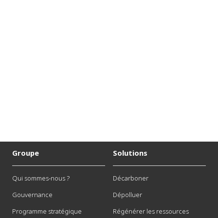
Groupe
Solutions
Qui sommes-nous ?
Décarboner
Gouvernance
Dépolluer
Programme stratégique
Régénérer les ressources