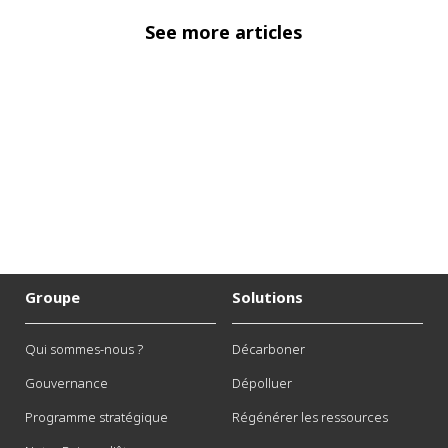
See more articles
Groupe
Solutions
Qui sommes-nous ?
Décarboner
Gouvernance
Dépolluer
Programme stratégique
Régénérer les ressources