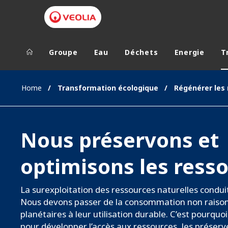
Groupe
Eau
Déchets
Energie
T
Groupe Veolia
Dans le 
Home
Transformation écologique
Régénérer les
AFRIQUE ET 
VEOLIA.COM
AMÉRIQUE D
Nous préservons et
CAMPUS
AMÉRIQUE LA
FONDATION
optimisons les ress
INSTITUT
La surexploitation des ressources naturelles conduit
Nous devons passer de la consommation non raiso
planétaires à leur utilisation durable. C’est pourqu
pour développer l’accès aux ressources, les préserve