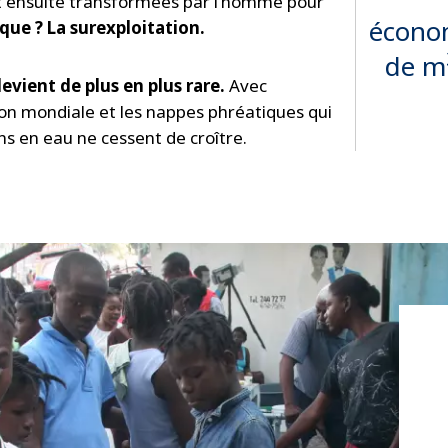
t ensuite transformées par l’homme pour
écono
sque ? La surexploitation.
de m
devient de plus en plus rare.
Avec
ion mondiale et les nappes phréatiques qui
ins en eau ne cessent de croître.