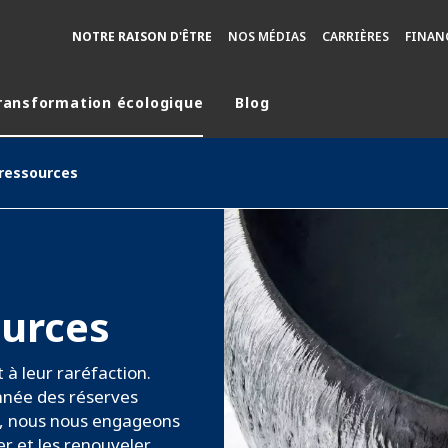
NOTRE RAISON D'ÊTRE
NOS MÉDIAS
CARRIÈRES
FINAN
ransformation écologique
Blog
monde
 ressources
MOYEN ORIENT
ASIE
U NORD
AUSTRALIE ET NOUVELLE ZÉLANDE
TINE
EUROPE
ources
 à leur raréfaction.
nnée des réserves
oi, nous nous engageons
r et les renouveler,