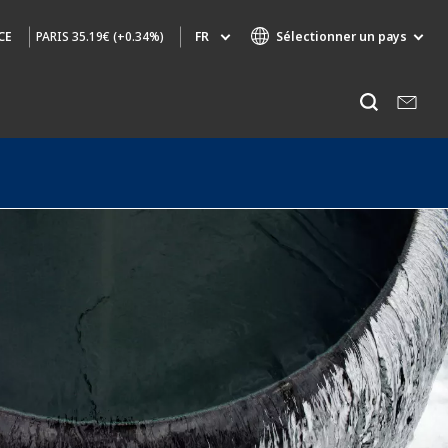
PARIS
35.19€ (+0.34%)
FR
Sélectionner un pays
CE
Marques de spécialité
Ecouter
AIR QUALITY
INGÉNIERIE & CONSEIL
HAZARDOUS WASTE EUROPE
INDUSTRIES GLOBAL SOLUTIONS
NUCLEAR SOLUTIONS
OFIS
SEDE BENELUX
VEOLIA AGRICULTURE