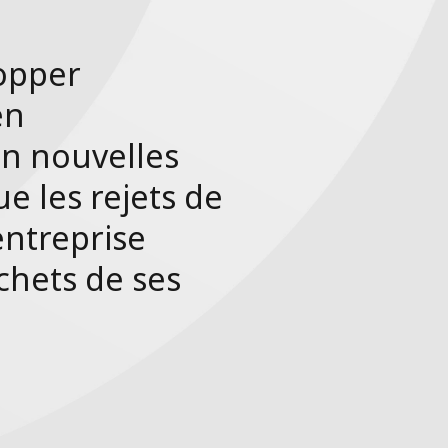
lopper
en
en nouvelles
e les rejets de
entreprise
échets de ses