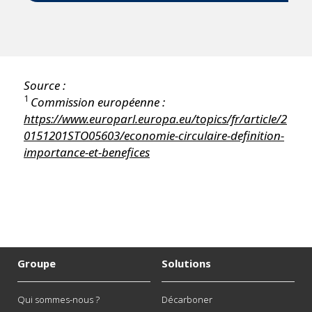
Source :
1
Commission européenne :
https://www.europarl.europa.eu/topics/fr/article/2
0151201STO05603/economie-circulaire-definition-
importance-et-benefices
Groupe
Solutions
Qui sommes-nous ?
Décarboner