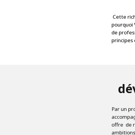
Cette rich
pourquoi 
de profes
principe
dé
Par un pr
accompagn
offre de 
ambitions