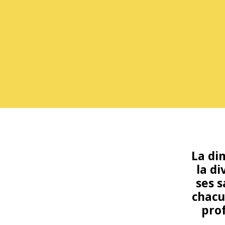
La di
la di
ses s
chacu
pro