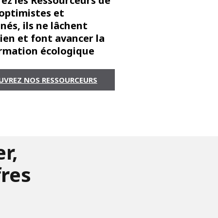
ez les Ressourceurs de
 optimistes et
és, ils ne lâchent
ien et font avancer la
rmation écologique
UVREZ NOS RESSOURCEURS
r,
fres