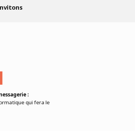
invitons
messagerie :
ormatique qui fera le