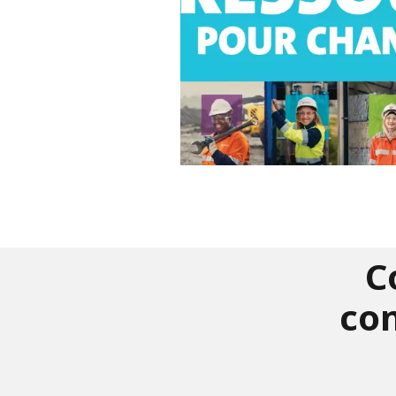
C
con