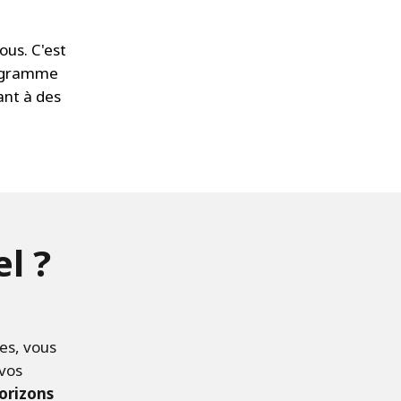
ous. C'est
rogramme
ant à des
l ?
es, vous
 vos
horizons