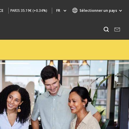
PARIS
35.19€ (+0.34%)
FR
Sélectionner un pays
CE
Marques de spécialité
Ecouter
AIR QUALITY
INGÉNIERIE & CONSEIL
HAZARDOUS WASTE EUROPE
INDUSTRIES GLOBAL SOLUTIONS
NUCLEAR SOLUTIONS
OFIS
SEDE BENELUX
VEOLIA AGRICULTURE