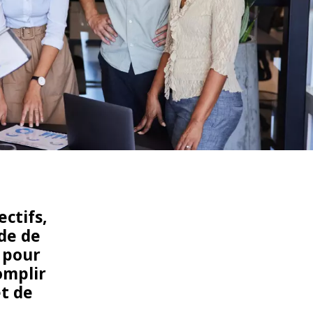
WATER TECHNOLOGIES
ctifs,
ude de
s pour
omplir
t de