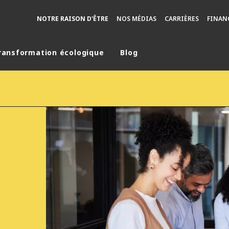
NOTRE RAISON D'ÊTRE
NOS MÉDIAS
CARRIÈRES
FINAN
ransformation écologique
Blog
monde
MOYEN ORIENT
ASIE
U NORD
AUSTRALIE ET NOUVELLE ZÉLANDE
TINE
EUROPE