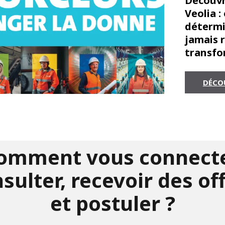
Découvr
Veolia :
détermin
jamais r
transfo
DÉCO
omment vous connecte
sulter, recevoir des of
et postuler ?