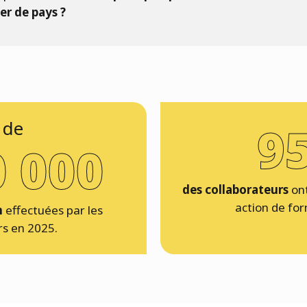
er de pays ?
 de
9
0 000
des collaborateurs
ont
action de fo
n
effectuées par les
rs en 2025.