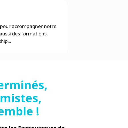
s pour accompagner notre
aussi des formations
hip...
erminés,
imistes,
emble !