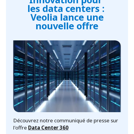
grâce à l’IA et au digital
les data centers :
Veolia lance une
nouvelle offre
Découvrez notre communiqué de presse sur
l'offre
Data Center 360