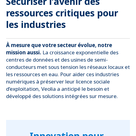
Sécuriser l’avenir des
ressources critiques pour
1Md€
de CA
les industries
issu du
traitement des PFAS
et autres
nouveaux polluants
À mesure que votre secteur évolue, notre
mission aussi.
La croissance exponentielle des
centres de données et des usines de semi-
conducteurs met sous tension les réseaux locaux et
1Md€
de CA
les ressources en eau. Pour aider ces industries
issu des industries de l’IA
numériques à préserver leur licence sociale
d’exploitation, Veolia a anticipé le besoin et
développé des solutions intégrées sur mesure.
50 %
d’efficacité
opérationnelle
Innovation pour