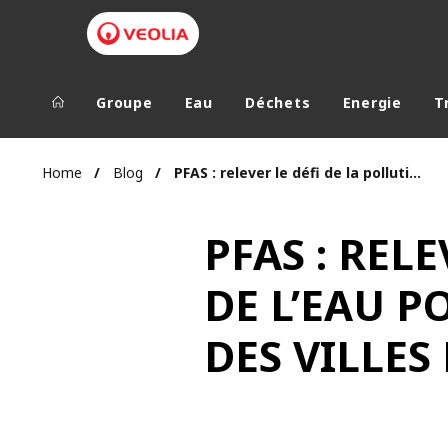
Groupe
Eau
Déchets
Energie
T
Groupe Veolia
Dans le 
Home
Blog
PFAS : relever le défi de la pollution de l’eau
AFRIQUE ET 
VEOLIA.COM
PFAS : REL
AMÉRIQUE D
CAMPUS
AMÉRIQUE LA
DE L’EAU 
FONDATION
INSTITUT
DES VILLES