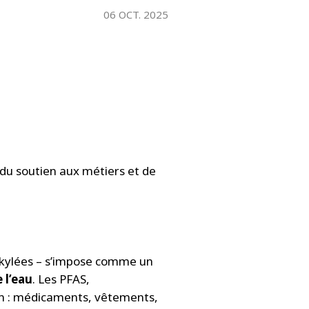
WATER TECHNOLOGIES
06 OCT. 2025
 du soutien aux métiers et de
alkylées – s’impose comme un
 l’eau
. Les PFAS,
en : médicaments, vêtements,