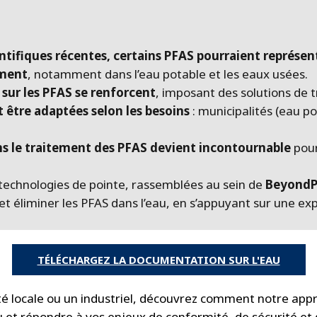
entifiques récentes, certains PFAS pourraient représen
ement
, notamment dans l’eau potable et les eaux usées.
sur les PFAS se renforcent
, imposant des solutions de
t être adaptées selon les besoins
: municipalités (eau po
ns le traitement des PFAS devient incontournable
pour
technologies de pointe, rassemblées au sein de
Beyond
 et éliminer les PFAS dans l’eau, en s’appuyant sur une ex
TÉLÉCHARGEZ LA DOCUMENTATION SUR L'EAU
ité locale ou un industriel, découvrez comment notre app
au et répondre à vos enjeux de conformité, de sécurité et d