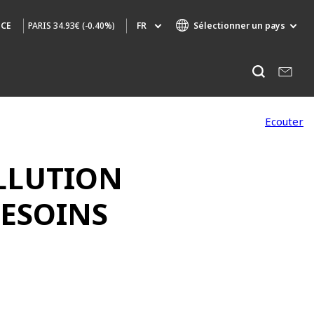
PARIS
34.93€ (-0.40%)
FR
Sélectionner un pays
NCE
Marques de spécialité
Ecouter
AIR QUALITY
OLLUTION
INGÉNIERIE & CONSEIL
BESOINS
HAZARDOUS WASTE EUROPE
INDUSTRIES GLOBAL SOLUTIONS
NUCLEAR SOLUTIONS
OFIS
SEDE BENELUX
VEOLIA AGRICULTURE