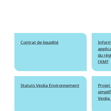
Contrat de liquidité
Inform
applica
du règ
l'AMF
Statuts Veolia Environnement
Projet
simpli
Veolia