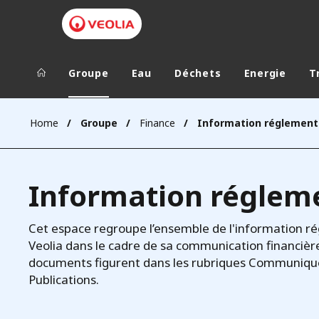
Groupe
Eau
Déchets
Energie
T
Groupe Veolia
Dans le 
Home
Groupe
Finance
Information réglemen
AFRIQUE ET 
VEOLIA.COM
AMÉRIQUE D
Information réglem
CAMPUS
AMÉRIQUE LA
FONDATION
Cet espace regroupe l’ensemble de l'information r
INSTITUT
Veolia dans le cadre de sa communication financière
documents figurent dans les rubriques Communiqué
Publications.