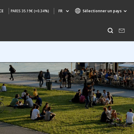
PARIS
35.19€ (+0.34%)
FR
Sélectionner un pays
CE
Marques de spécialité
Ecouter
AIR QUALITY
INGÉNIERIE & CONSEIL
HAZARDOUS WASTE EUROPE
INDUSTRIES GLOBAL SOLUTIONS
NUCLEAR SOLUTIONS
OFIS
SEDE BENELUX
VEOLIA AGRICULTURE