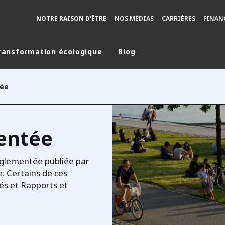
NOTRE RAISON D'ÊTRE
NOS MÉDIAS
CARRIÈRES
FINAN
ransformation écologique
Blog
monde
tée
MOYEN ORIENT
ASIE
U NORD
AUSTRALIE ET NOUVELLE ZÉLANDE
entée
TINE
EUROPE
églementée publiée par
. Certains de ces
s et Rapports et