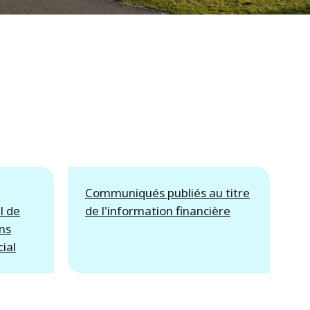
WATER TECHNOLOGIES
Communiqués publiés au titre
l de
de l'information financière
ons
ial