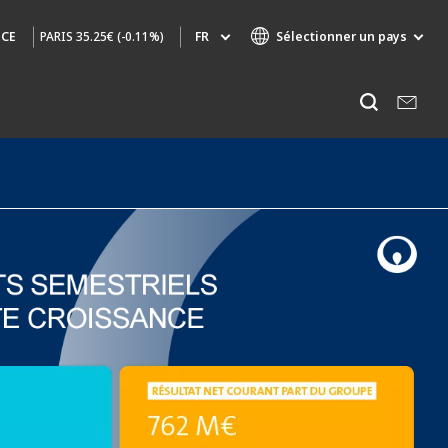
PARIS
35.25€ (-0.11%)
FR
Sélectionner un pays
NCE
Marques de spécialité
Ecouter
AIR QUALITY
INGÉNIERIE & CONSEIL
HAZARDOUS WASTE EUROPE
INDUSTRIES GLOBAL SOLUTIONS
NUCLEAR SOLUTIONS
OFIS
SEDE BENELUX
VEOLIA AGRICULTURE