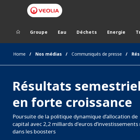
Groupe
Eau
Déchets
Energie
T
Groupe Veolia
Dans le 
Home
Nos médias
Communiqués de presse
AFRIQUE ET 
VEOLIA.COM
AMÉRIQUE D
Résultats semestrie
CAMPUS
AMÉRIQUE LA
FONDATION
en forte croissance
INSTITUT
Poursuite de la politique dynamique d’allocation de
capital avec 2,2 milliards d'euros d’investissements
dans les boosters