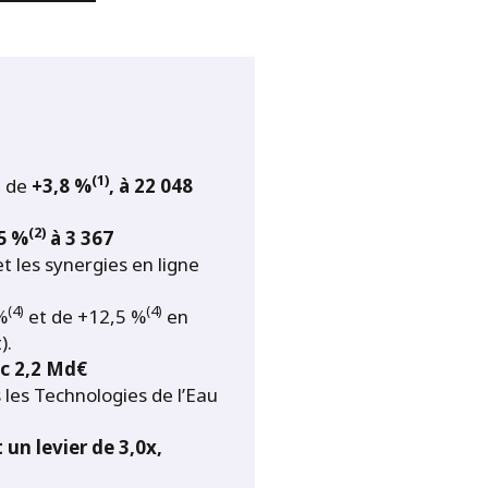
(1)
, de
+3,8 %
, à 22 048
(2)
,5 %
à 3 367
et les synergies en ligne
(4)
(4)
%
et de +12,5 %
en
).
ec 2,2 Md€
 les Technologies de l’Eau
 un levier de 3,0x,