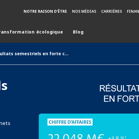
NOTRE RAISON D'ÊTRE
NOS MÉDIAS
CARRIÈRES
FINA
ransformation écologique
Blog
monde
Résultats semestriels en forte croissance
MOYEN ORIENT
ASIE
U NORD
AUSTRALIE ET NOUVELLE ZÉLANDE
ls
TINE
EUROPE
 nets