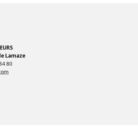
SEURS
 de Lamaze
 84 80
.com