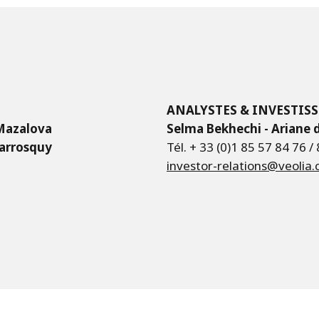
ANALYSTES & INVESTIS
 Mazalova
Selma Bekhechi - Ariane
Sarrosquy
Tél. + 33 (0)1 85 57 84 76 /
investor-relations@veolia