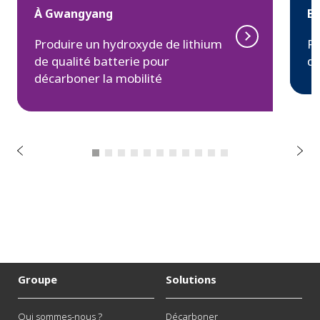
À Gwangyang
En
Produire un hydroxyde de lithium
Re
de qualité batterie pour
de
t
n
décarboner la mobilité
e
d
é
c
é
r
S
P
u
i
v
a
n
t
Groupe
Solutions
Qui sommes-nous ?
Décarboner