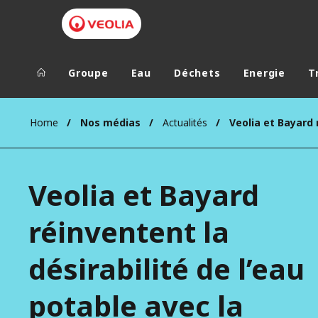
Groupe
Eau
Déchets
Energie
T
Groupe Veolia
Dans le 
Home
Nos médias
Actualités
AFRIQUE ET 
VEOLIA.COM
AMÉRIQUE D
Veolia et Bayard
CAMPUS
AMÉRIQUE LA
FONDATION
réinventent la
INSTITUT
désirabilité de l’eau
potable avec la