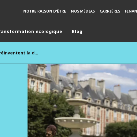
NOTRE RAISON D'ÊTRE
NOS MÉDIAS
CARRIÈRES
FINA
ransformation écologique
Blog
monde
Veolia et Bayard réinventent la désirabilité de l’eau potable avec la fontaine NEO
MOYEN ORIENT
ASIE
U NORD
AUSTRALIE ET NOUVELLE ZÉLANDE
TINE
EUROPE