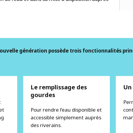
uvelle génération possède trois fonctionnalités princ
Le remplissage des
Un 
gourdes
t
Per
et
Pour rendre l’eau disponible et
con
ng
accessible simplement auprès
man
des riverains.