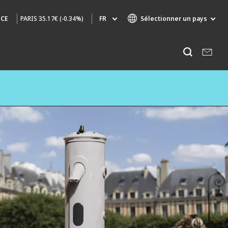
PARIS
35.17€ (-0.34%)
FR
Sélectionner un pays
NCE
Marques de spécialité
Ecouter
AIR QUALITY
INGÉNIERIE & CONSEIL
HAZARDOUS WASTE EUROPE
INDUSTRIES GLOBAL SOLUTIONS
NUCLEAR SOLUTIONS
OFIS
SEDE BENELUX
VEOLIA AGRICULTURE