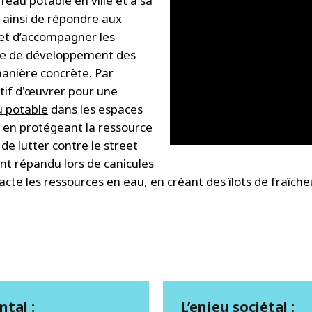
’eau potable en ville et à sa
t ainsi de répondre aux
e et d’accompagner les
ique de développement des
manière concrète. Par
ctif d'œuvrer pour une
au potable
dans les espaces
t en protégeant la ressource
 de lutter contre le street
t répandu lors de canicules
acte les ressources en eau, en créant des îlots de fraîche
tal :
L’enjeu sociétal :