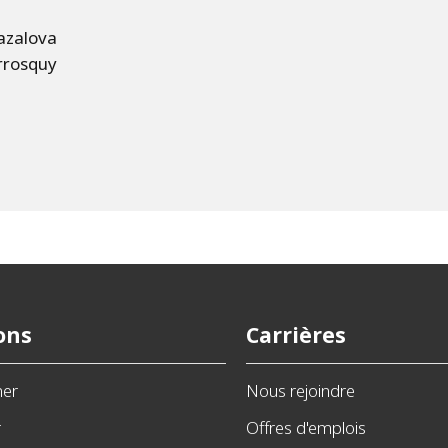
azalova
rrosquy
ons
Carrières
ner
Nous rejoindre
r
Offres d'emplois