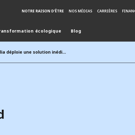
NOTRE RAISON D'ÊTRE
NOS MÉDIAS
CARRIÈRES
FINAN
ransformation écologique
Blog
monde
Veolia déploie une solution inédite de récupération de froid dans le port de Barcelone pour générer une énergie locale décarbonée
MOYEN ORIENT
ASIE
U NORD
AUSTRALIE ET NOUVELLE ZÉLANDE
TINE
EUROPE
d