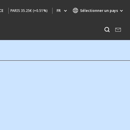
PARIS
35.25€ (+0.51%)
FR
Sélectionner un pays
CE
Marques de spécialité
Ecouter
AIR QUALITY
INGÉNIERIE & CONSEIL
HAZARDOUS WASTE EUROPE
INDUSTRIES GLOBAL SOLUTIONS
NUCLEAR SOLUTIONS
OFIS
SEDE BENELUX
VEOLIA AGRICULTURE