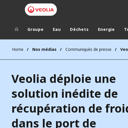
Groupe
Eau
Déchets
Energie
T
Groupe Veolia
Dans le 
Home
Nos médias
Communiqués de presse
AFRIQUE ET 
VEOLIA.COM
AMÉRIQUE D
Veolia déploie une
CAMPUS
AMÉRIQUE LA
FONDATION
solution inédite de
INSTITUT
récupération de froi
dans le port de