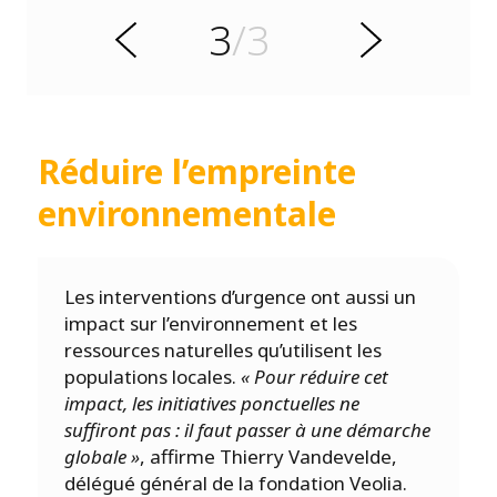
é
3
/3
r
S
P
u
i
v
a
n
t
Réduire l’empreinte
environnementale
Les interventions d’urgence ont aussi un
impact sur l’environnement et les
ressources naturelles qu’utilisent les
populations locales.
« Pour réduire cet
impact, les initiatives ponctuelles ne
suffiront pas : il faut passer à une démarche
globale »
, affirme Thierry Vandevelde,
délégué général de la fondation Veolia.