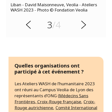
e
Liban - David Maisonneuve, Veolia - Ateliers
d
WASH 2023 - Photo © Fondation Veolia
é
c
é
3
/4
r
S
P
u
i
v
a
n
t
Quelles organisations ont
participé à cet événement ?
Les Ateliers WASH de l’humanitaire 2023
ont réuni au Campus Veolia de Lyon des
représentants d’ONG (
Médecins Sans
Frontières
,
Croix-Rouge française
,
Croix-
Rouge autrichienne
,
Comité International