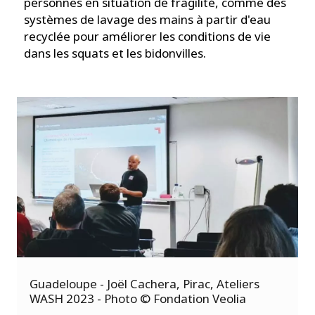
personnes en situation de fragilité, comme des
systèmes de lavage des mains à partir d'eau
recyclée pour améliorer les conditions de vie
dans les squats et les bidonvilles.
t
n
e
Guadeloupe - Joël Cachera, Pirac, Ateliers
d
WASH 2023 - Photo © Fondation Veolia
é
c