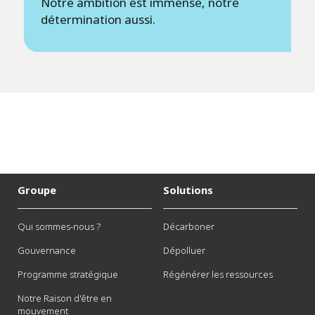
Notre ambition est immense, notre
détermination aussi.
Groupe
Solutions
Qui sommes-nous ?
Décarboner
Gouvernance
Dépolluer
Programme stratégique
Régénérer les ressources
Notre Raison d'être en
mouvement