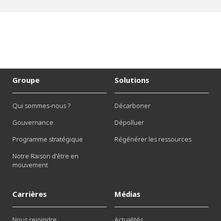
Groupe
Solutions
Qui sommes-nous ?
Décarboner
Gouvernance
Dépolluer
Programme stratégique
Régénérer les ressources
Notre Raison d'être en
mouvement
Carrières
Médias
Nous rejoindre
Actualités