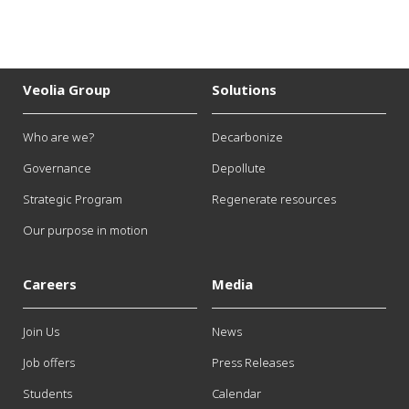
Veolia Group
Solutions
Who are we?
Decarbonize
Governance
Depollute
Strategic Program
Regenerate resources
Our purpose in motion
Careers
Media
Join Us
News
Job offers
Press Releases
Students
Calendar