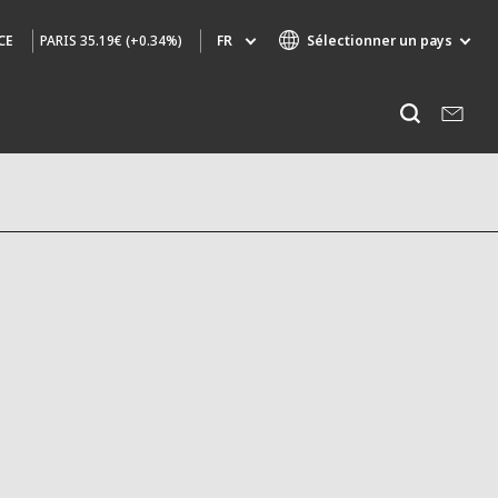
PARIS
35.19€ (+0.34%)
FR
Sélectionner un pays
CE
Marques de spécialité
Ecouter
AIR QUALITY
INGÉNIERIE & CONSEIL
HAZARDOUS WASTE EUROPE
INDUSTRIES GLOBAL SOLUTIONS
NUCLEAR SOLUTIONS
OFIS
SEDE BENELUX
VEOLIA AGRICULTURE