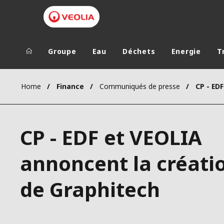
Groupe
Eau
Déchets
Energie
T
Groupe Veolia
Dans le 
Home
Finance
Communiqués de presse
AFRIQUE ET 
VEOLIA.COM
AMÉRIQUE D
CP - EDF et VEOLIA
CAMPUS
AMÉRIQUE LA
FONDATION
annoncent la créati
INSTITUT
de Graphitech