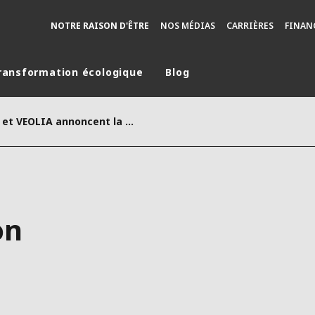
NOTRE RAISON D'ÊTRE
NOS MÉDIAS
CARRIÈRES
FINAN
ransformation écologique
Blog
monde
CP - EDF et VEOLIA annoncent la création de Graphitech
MOYEN ORIENT
ASIE
U NORD
AUSTRALIE ET NOUVELLE ZÉLANDE
TINE
EUROPE
on