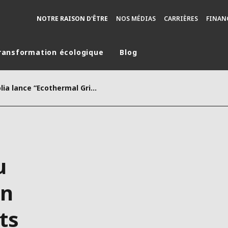
NOTRE RAISON D'ÊTRE
NOS MÉDIAS
CARRIÈRES
FINAN
ransformation écologique
Blog
monde
CP - Veolia lance “Ecothermal Grid” au Royaume-Uni avec un portefeuille de projets de 1 milliard £
MOYEN ORIENT
ASIE
U NORD
AUSTRALIE ET NOUVELLE ZÉLANDE
TINE
EUROPE
u
un
ts