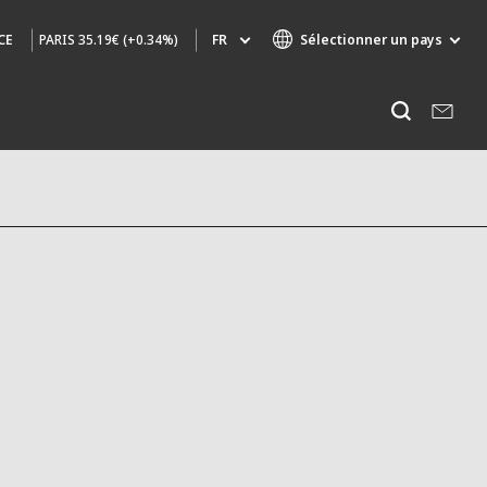
PARIS
35.19€ (+0.34%)
FR
Sélectionner un pays
CE
Marques de spécialité
Ecouter
AIR QUALITY
INGÉNIERIE & CONSEIL
HAZARDOUS WASTE EUROPE
INDUSTRIES GLOBAL SOLUTIONS
NUCLEAR SOLUTIONS
OFIS
SEDE BENELUX
VEOLIA AGRICULTURE