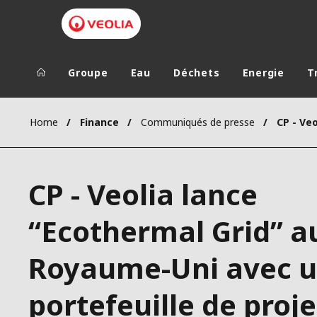
Groupe
Eau
Déchets
Energie
T
Groupe Veolia
Dans le 
Home
Finance
Communiqués de presse
AFRIQUE ET 
VEOLIA.COM
AMÉRIQUE D
CP - Veolia lance
CAMPUS
AMÉRIQUE LA
FONDATION
“Ecothermal Grid” a
INSTITUT
Royaume-Uni avec 
portefeuille de proje