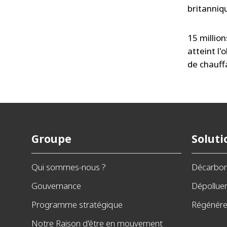
britanni
15 millio
atteint l
de chauff
Groupe
Soluti
Qui sommes-nous ?
Décarbo
Gouvernance
Dépollue
Programme stratégique
Régénérer
Notre Raison d'être en mouvement