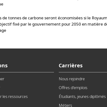
que
ns de tonnes de carbone seront économisées si le Royau
'objectif fixé par le gouvernement pour 2050 en matière 
age
ons
Carrières
ner
Nous rejoindre
r
Offres d'emplois
 les ressources
Étudiants, jeunes diplômés
Métiers