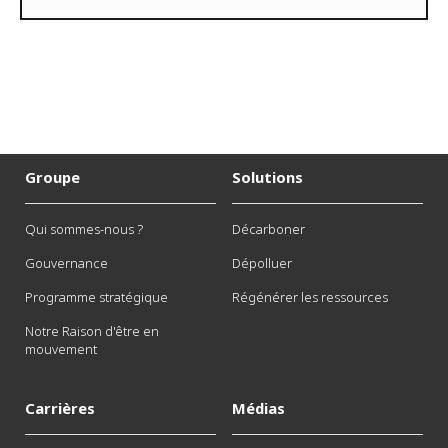
Groupe
Solutions
Qui sommes-nous ?
Décarboner
Gouvernance
Dépolluer
Programme stratégique
Régénérer les ressources
Notre Raison d'être en
mouvement
Carrières
Médias