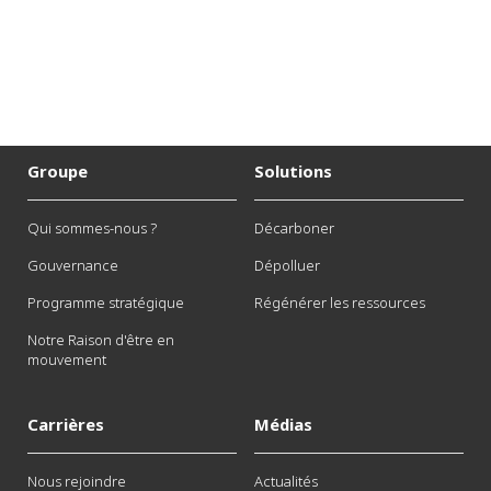
Groupe
Solutions
Qui sommes-nous ?
Décarboner
Gouvernance
Dépolluer
Programme stratégique
Régénérer les ressources
Notre Raison d'être en
mouvement
Carrières
Médias
Nous rejoindre
Actualités