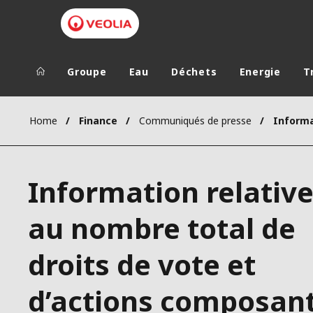
Groupe
Eau
Déchets
Energie
T
Groupe Veolia
Dans le 
Home
Finance
Communiqués de presse
AFRIQUE ET 
VEOLIA.COM
AMÉRIQUE D
Information relativ
CAMPUS
AMÉRIQUE LA
FONDATION
au nombre total de
INSTITUT
droits de vote et
d’actions composan