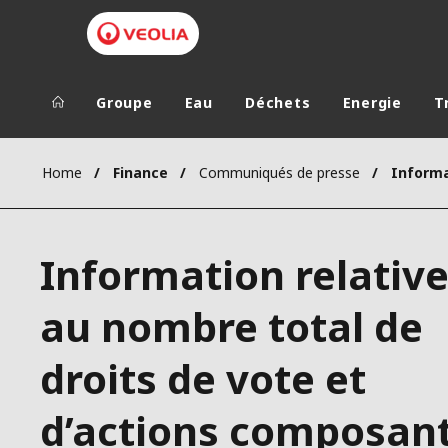
Groupe
Eau
Déchets
Energie
T
Groupe Veolia
Dans le 
Home
Finance
Communiqués de presse
AFRIQUE ET 
VEOLIA.COM
AMÉRIQUE D
Information relativ
CAMPUS
AMÉRIQUE LA
FONDATION
au nombre total de
INSTITUT
droits de vote et
d’actions composan