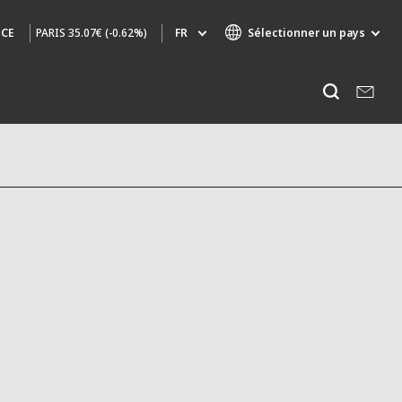
PARIS
35.07€ (-0.62%)
FR
Sélectionner un pays
NCE
Marques de spécialité
Ecouter
AIR QUALITY
INGÉNIERIE & CONSEIL
HAZARDOUS WASTE EUROPE
INDUSTRIES GLOBAL SOLUTIONS
NUCLEAR SOLUTIONS
OFIS
SEDE BENELUX
VEOLIA AGRICULTURE