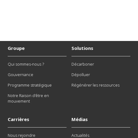
Groupe
Solutions
Qui sommes-nous ?
Décarboner
Gouvernance
Dépolluer
Programme stratégique
Régénérer les ressources
Notre Raison d'être en
mouvement
Carrières
Médias
Nous rejoindre
Actualités