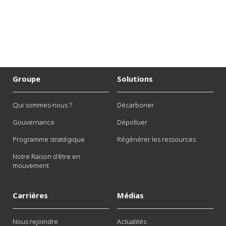
Groupe
Solutions
Qui sommes-nous ?
Décarboner
Gouvernance
Dépolluer
Programme stratégique
Régénérer les ressources
Notre Raison d'être en
mouvement
Carrières
Médias
Nous rejoindre
Actualités