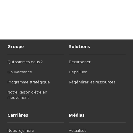
Groupe
Solutions
Qui sommes-nous ?
Décarboner
Gouvernance
Dépolluer
Programme stratégique
Régénérer les ressources
Notre Raison d'être en
mouvement
Carrières
Médias
Nous rejoindre
Actualités