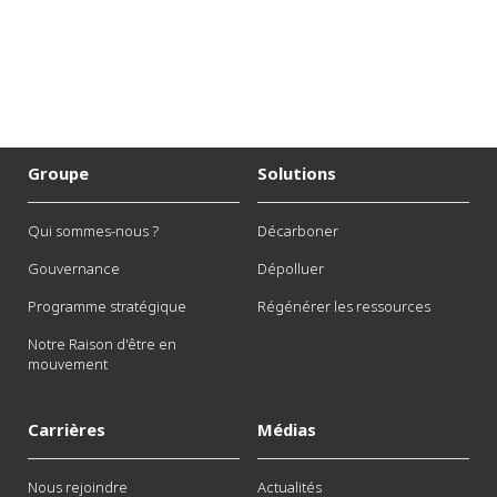
Groupe
Solutions
Qui sommes-nous ?
Décarboner
Gouvernance
Dépolluer
Programme stratégique
Régénérer les ressources
Notre Raison d'être en
mouvement
Carrières
Médias
Nous rejoindre
Actualités