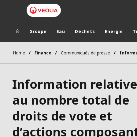
Groupe
Eau
Déchets
Energie
T
Groupe Veolia
Dans le 
Home
Finance
Communiqués de presse
AFRIQUE ET 
VEOLIA.COM
AMÉRIQUE D
Information relativ
CAMPUS
AMÉRIQUE LA
FONDATION
au nombre total de
INSTITUT
droits de vote et
d’actions composan