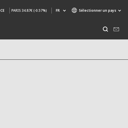
PARIS
34.87€ (-0.57%)
FR
Sélectionner un pays
NCE
Marques de spécialité
Ecouter
AIR QUALITY
INGÉNIERIE & CONSEIL
HAZARDOUS WASTE EUROPE
INDUSTRIES GLOBAL SOLUTIONS
NUCLEAR SOLUTIONS
OFIS
SEDE BENELUX
VEOLIA AGRICULTURE