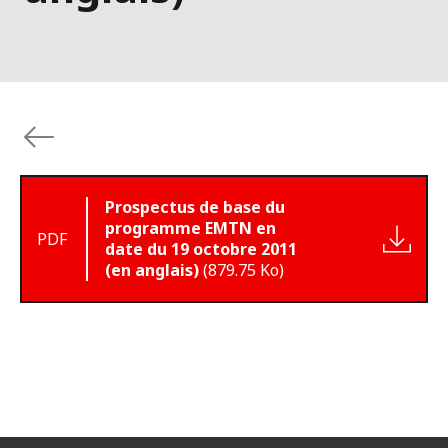
Prospectus de base du
programme EMTN en
PDF
date du 19 octobre 2011
(en anglais)
(879.75 Ko)