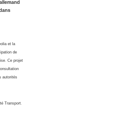
allemand 
dans 
ia et la 
pation de 
e. Ce projet 
nsultation 
autorités 
té Transport. 