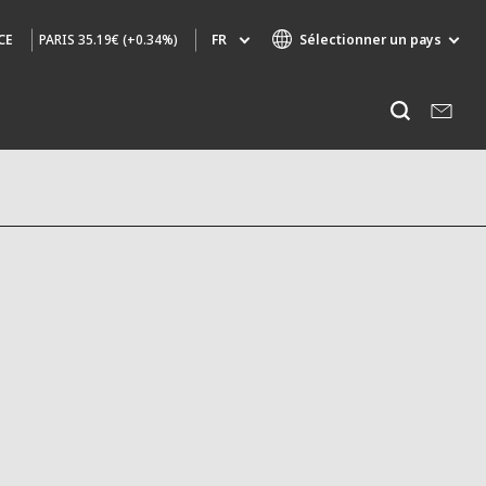
PARIS
35.19€ (+0.34%)
FR
Sélectionner un pays
CE
Marques de spécialité
Ecouter
AIR QUALITY
INGÉNIERIE & CONSEIL
HAZARDOUS WASTE EUROPE
INDUSTRIES GLOBAL SOLUTIONS
NUCLEAR SOLUTIONS
OFIS
SEDE BENELUX
VEOLIA AGRICULTURE