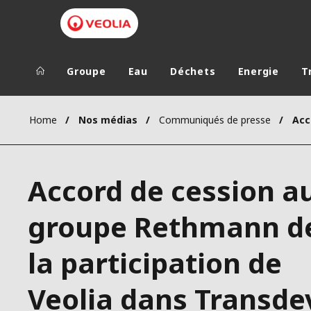
Groupe
Eau
Déchets
Energie
T
Groupe Veolia
Dans le 
Home
Nos médias
Communiqués de presse
AFRIQUE ET 
VEOLIA.COM
AMÉRIQUE D
Accord de cession a
CAMPUS
AMÉRIQUE LA
FONDATION
groupe Rethmann d
INSTITUT
la participation de
Veolia dans Transde