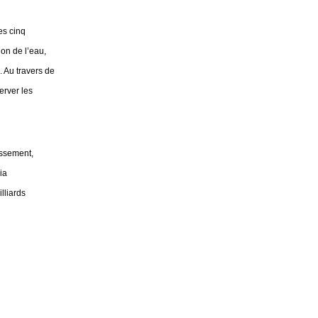
s cinq 
on de l’eau, 
 Au travers de 
rver les 
ssement, 
a 
liards 