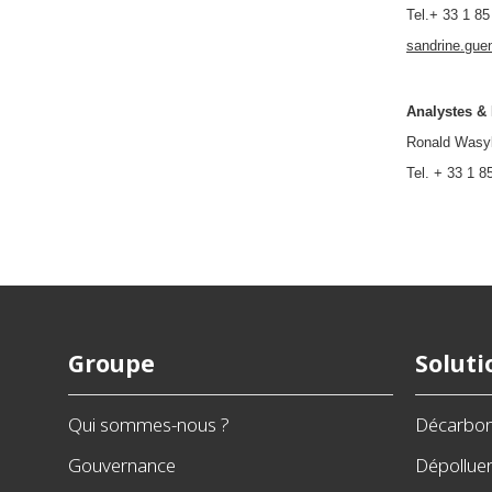
Tel.+ 33 1 85
sandrine.gue
Analystes & 
Ronald Wasyl
Tel. + 33 1 8
Groupe
Soluti
Qui sommes-nous ?
Décarbo
Gouvernance
Dépollue