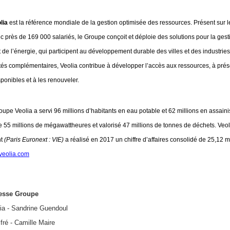
lia
 est la référence mondiale de la gestion optimisée des ressources. Présent sur le
c près de 169 000 salariés, le Groupe conçoit et déploie des solutions pour la gesti
 de l’énergie, qui participent au développement durable des villes et des industries.
vités complémentaires, Veolia contribue à développer l’accès aux ressources, à prése
ponibles et à les renouveler. 
oupe Veolia a servi 96 millions d’habitants en eau potable et 62 millions en assaini
e 55 millions de mégawattheures et valorisé 47 millions de tonnes de déchets. Veoli
t 
(Paris Euronext : VIE)
 a réalisé en 2017 un chiffre d’affaires consolidé de 25,12 mil
veolia.com
resse Groupe
ia - Sandrine Guendoul
ré - Camille Maire