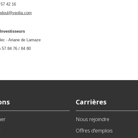
 57 42 16
ndoul@veolia.com
Investisseurs
ec - Ariane de Lamaze
5 57 84 76 / 84 80
ons
Carrières
ner
Nous rejoindre
r
Offres d'emplois