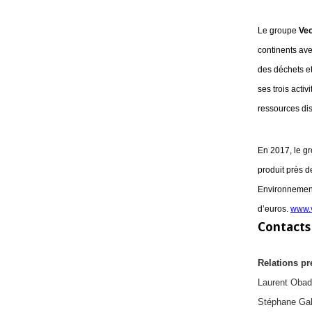
Le groupe 
Veo
continents ave
des déchets et
ses trois acti
ressources dis
En 2017, le gr
produit près d
Environnemen
d’euros. 
www.
Contacts
Relations p
Laurent Obad
Stéphane Galf