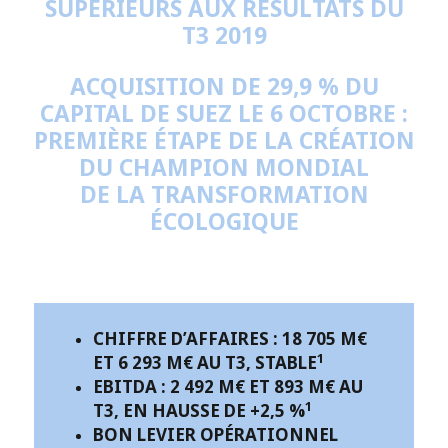
SUPÉRIEURS AUX RÉSULTATS DU
T3 2019
ACQUISITION DE 29,9 % DU
CAPITAL DE SUEZ LE 6 OCTOBRE :
PREMIÈRE ÉTAPE DE LA CRÉATION
DU CHAMPION MONDIAL
DE LA TRANSFORMATION
ÉCOLOGIQUE
CHIFFRE D’AFFAIRES : 18 705 M€
1
ET 6 293 M€ AU T3, STABLE
EBITDA : 2 492 M€ ET 893 M€ AU
1
T3, EN HAUSSE DE +2,5 %
BON LEVIER OPÉRATIONNEL