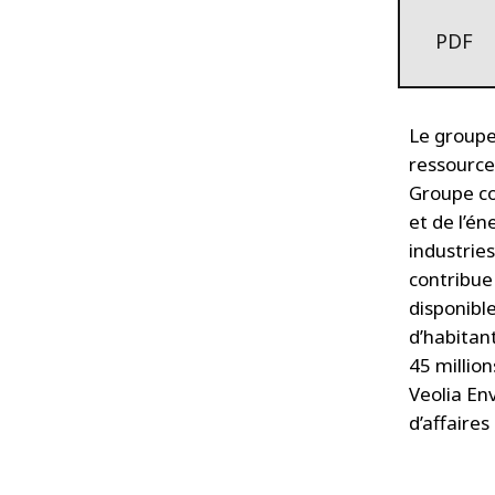
PDF
Le group
ressources
Groupe con
et de l’én
industries
contribue
disponible
d’habitan
45 millio
Veolia Env
d’affaire