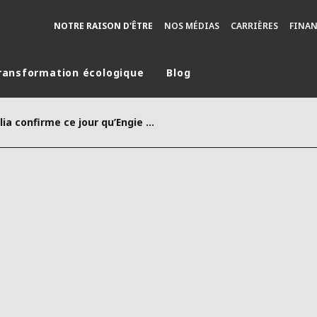
NOTRE RAISON D'ÊTRE
NOS MÉDIAS
CARRIÈRES
FINA
ransformation écologique
Blog
monde
Veolia confirme ce jour qu’Engie ayant annulé son conseil d'administration prévu le 25 septembre dernier, elle lui remettra son offre améliorée au plus tard le 30 septembre 2020.
MOYEN ORIENT
ASIE
U NORD
AUSTRALIE ET NOUVELLE ZÉLANDE
TINE
EUROPE