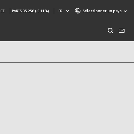
PARIS
35.25€ (-0.11%)
FR
Sélectionner un pays
NCE
Marques de spécialité
Ecouter
AIR QUALITY
INGÉNIERIE & CONSEIL
HAZARDOUS WASTE EUROPE
INDUSTRIES GLOBAL SOLUTIONS
NUCLEAR SOLUTIONS
OFIS
SEDE BENELUX
VEOLIA AGRICULTURE