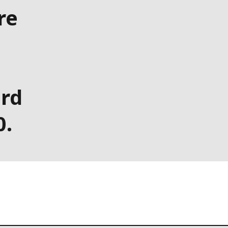
re
ard
0.