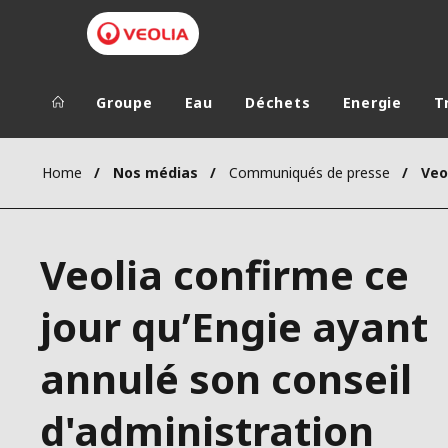
Groupe
Eau
Déchets
Energie
T
Groupe Veolia
Dans le 
Home
Nos médias
Communiqués de presse
AFRIQUE ET 
VEOLIA.COM
AMÉRIQUE D
Veolia confirme ce
CAMPUS
AMÉRIQUE LA
FONDATION
jour qu’Engie ayant
INSTITUT
annulé son conseil
d'administration