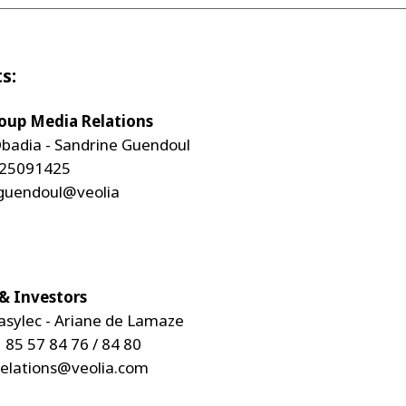
s:
roup Media Relations
badia - Sandrine Guendoul
625091425
.guendoul@veolia
 & Investors
sylec - Ariane de Lamaze
1 85 57 84 76 / 84 80
relations@veolia.com