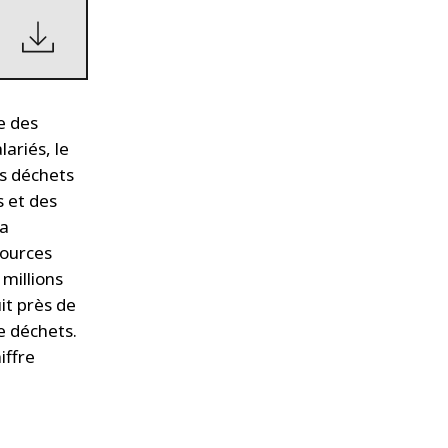
e des
ariés, le
es déchets
s et des
ia
sources
 millions
it près de
e déchets.
iffre