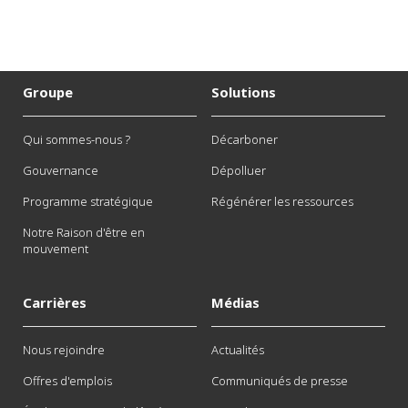
Groupe
Solutions
Qui sommes-nous ?
Décarboner
Gouvernance
Dépolluer
Programme stratégique
Régénérer les ressources
Notre Raison d'être en
mouvement
Carrières
Médias
Nous rejoindre
Actualités
Offres d'emplois
Communiqués de presse