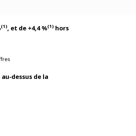
(1)
(1)
%
, et de +4,4 %
hors
ffres
 au-dessus de la