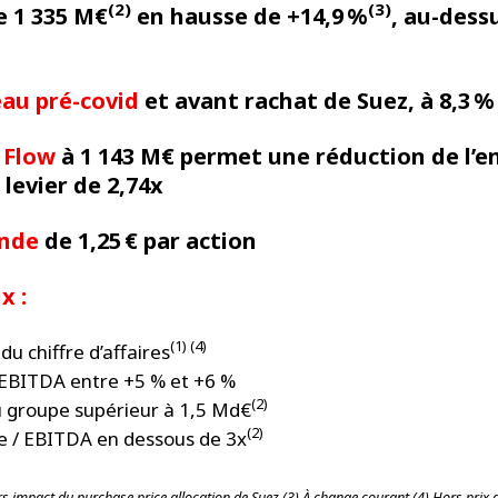
(2)
(3)
 1 335 M€
en hausse de +14,9 %
, au-dessu
au pré-covid
et avant rachat de Suez, à 8,3 
 Flow
à 1 143 M€ permet une réduction de l’e
 levier de 2,74x
ende
de 1,25 € par action
x :
(1) (4)
du chiffre d’affaires
’EBITDA entre +5 % et +6 %
(2)
du groupe supérieur à 1,5 Md€
(2)
te / EBITDA en dessous de 3x
rs impact du purchase price allocation de Suez (3) À change courant (4) Hors prix 