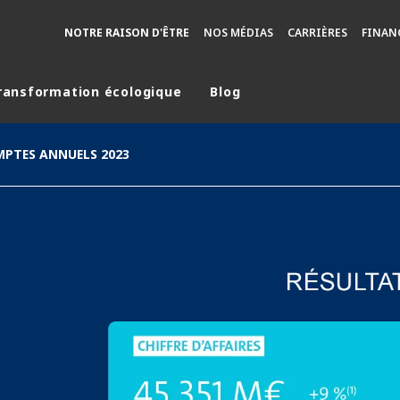
NOTRE RAISON D'ÊTRE
NOS MÉDIAS
CARRIÈRES
FINAN
ransformation écologique
Blog
monde
PTES ANNUELS 2023
MOYEN ORIENT
ASIE
U NORD
AUSTRALIE ET NOUVELLE ZÉLANDE
TINE
EUROPE