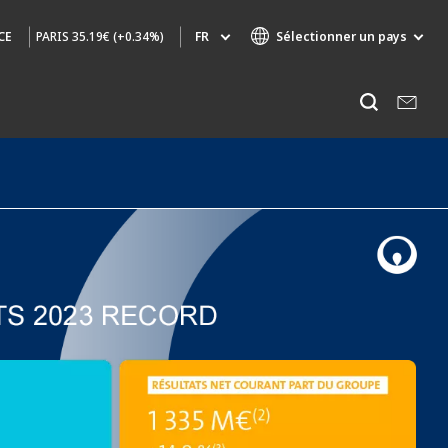
PARIS
35.19€ (+0.34%)
FR
Sélectionner un pays
CE
Marques de spécialité
Ecouter
AIR QUALITY
INGÉNIERIE & CONSEIL
HAZARDOUS WASTE EUROPE
INDUSTRIES GLOBAL SOLUTIONS
NUCLEAR SOLUTIONS
OFIS
SEDE BENELUX
VEOLIA AGRICULTURE