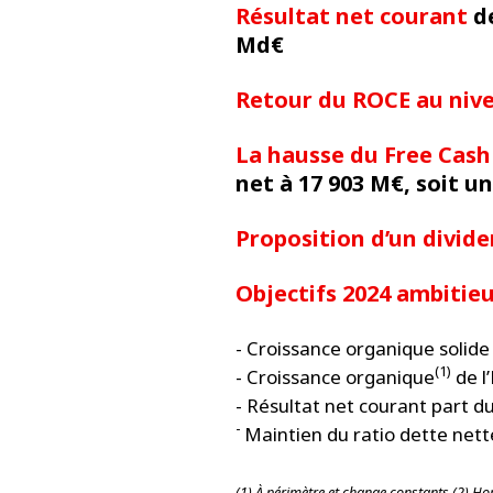
Résultat net courant
de
Md€
Retour du ROCE au nive
La hausse du Free Cash
net à 17 903 M€, soit un
Proposition d’un divid
Objectifs 2024 ambitieu
- Croissance organique solide 
(1)
- Croissance organique
de l
- Résultat net courant part 
-
Maintien du ratio dette net
(1) À périmètre et change constants (2) Ho