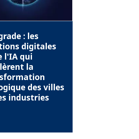
rade : les
tions digitales
e l'IA qui
lèrent la
nsformation
ogique des villes
es industries