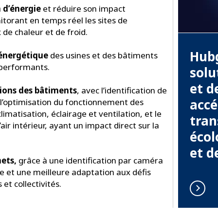
n d’énergie
et réduire son impact
orant en temps réel les sites de
 de chaleur et de froid.
Hubg
é énergétique
des usines et des bâtiments
 performants.
solu
et d
ions des bâtiments
, avec l’identification de
accé
 l’optimisation du fonctionnement des
imatisation, éclairage et ventilation, et le
tra
’air intérieur, ayant un impact direct sur la
écol
et d
hets,
grâce à une identification par caméra
ie et une meilleure adaptation aux défis
 et collectivités.