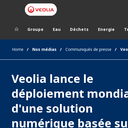
Groupe
Eau
Déchets
Energie
T
Groupe Veolia
Dans le 
Home
Nos médias
Communiqués de presse
AFRIQUE ET 
VEOLIA.COM
AMÉRIQUE D
Veolia lance le
CAMPUS
AMÉRIQUE LA
FONDATION
déploiement mondia
INSTITUT
d'une solution
numérique basée su