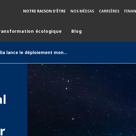
NOTRE RAISON D'ÊTRE
NOS MÉDIAS
CARRIÈRES
FINA
ransformation écologique
Blog
monde
Veolia lance le déploiement mondial d'une solution numérique basée sur l'intelligence artificielle pour révolutionner la gestion de l'eau, de l'énergie et des déchets
MOYEN ORIENT
ASIE
U NORD
AUSTRALIE ET NOUVELLE ZÉLANDE
TINE
EUROPE
l
r