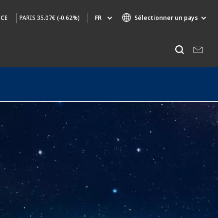
PARIS
35.07€ (-0.62%)
FR
Sélectionner un pays
NCE
Marques de spécialité
Ecouter
AIR QUALITY
INGÉNIERIE & CONSEIL
HAZARDOUS WASTE EUROPE
INDUSTRIES GLOBAL SOLUTIONS
NUCLEAR SOLUTIONS
OFIS
SEDE BENELUX
VEOLIA AGRICULTURE