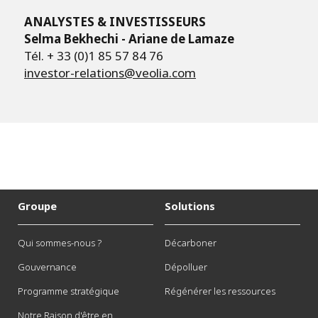
ANALYSTES & INVESTISSEURS
Selma Bekhechi - Ariane de Lamaze
Tél. + 33 (0)1 85 57 84 76
investor-relations@veolia.com
Groupe
Solutions
Qui sommes-nous ?
Décarboner
Gouvernance
Dépolluer
Programme stratégique
Régénérer les ressources
Notre Raison d'être en