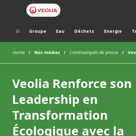
Groupe
Eau
Déchets
Energie
T
Groupe Veolia
Dans le 
Home
Nos médias
Communiqués de presse
AFRIQUE ET 
VEOLIA.COM
AMÉRIQUE D
Veolia Renforce son
CAMPUS
AMÉRIQUE LA
FONDATION
Leadership en
INSTITUT
Transformation
Écologique avec la