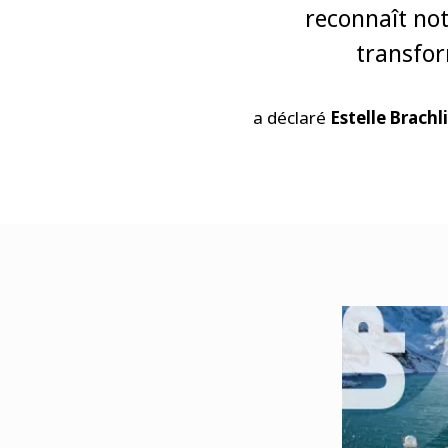
reconnaît no
transfo
a déclaré
Estelle Brachl