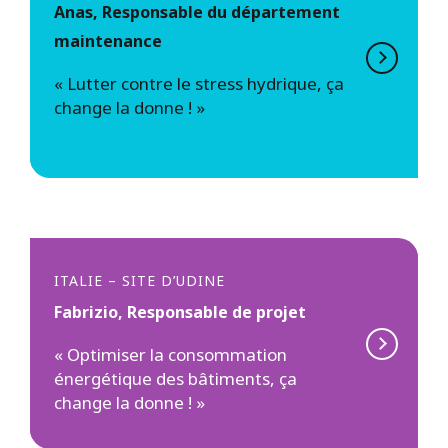
Anas, Responsable du département
maintenance
« Lutter contre le stress hydrique, ça
change la donne ! »
ITALIE – SITE D’UDINE
Fabrizio, Responsable de projet
« Optimiser la consommation
énergétique des bâtiments, ça
change la donne ! »