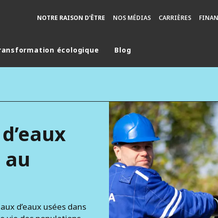
NOTRE RAISON D'ÊTRE
NOS MÉDIAS
CARRIÈRES
FINA
ransformation écologique
Blog
monde
MOYEN ORIENT
ASIE
U NORD
AUSTRALIE ET NOUVELLE ZÉLANDE
 d’eaux
TINE
EUROPE
e au
aux d’eaux usées dans