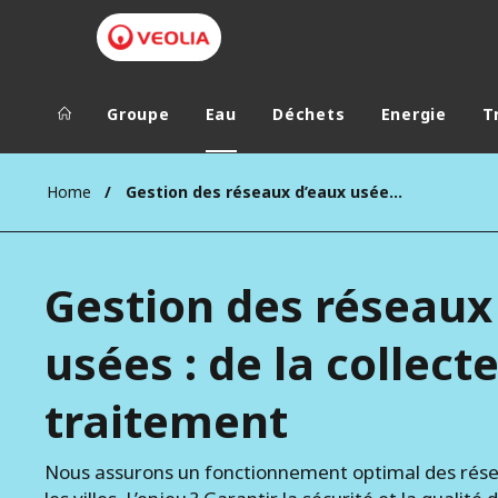
Groupe
Eau
Déchets
Energie
T
Groupe Veolia
Dans le 
Home
Gestion des réseaux d’eaux usées : de la collecte au traitement
AFRIQUE ET 
VEOLIA.COM
AMÉRIQUE D
Gestion des réseaux
CAMPUS
AMÉRIQUE LA
FONDATION
usées : de la collect
INSTITUT
traitement
Nous assurons un fonctionnement optimal des rése