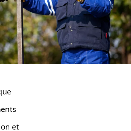
WATER TECHNOLOGIES
que
ments
ion et