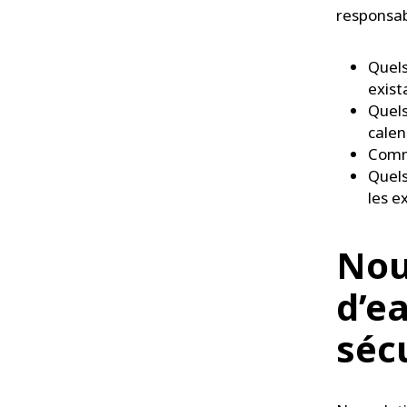
responsab
Quels
exist
Quels
calen
Comme
Quels
les e
Nou
d’e
séc