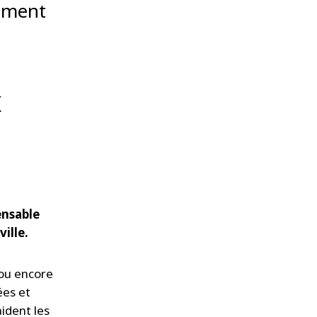
amment
x
ensable
ville.
ou encore
ées et
ident les