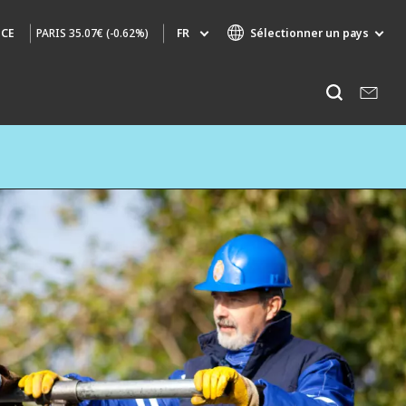
PARIS
35.07€ (-0.62%)
FR
Sélectionner un pays
NCE
Marques de spécialité
Ecouter
AIR QUALITY
INGÉNIERIE & CONSEIL
HAZARDOUS WASTE EUROPE
INDUSTRIES GLOBAL SOLUTIONS
NUCLEAR SOLUTIONS
OFIS
SEDE BENELUX
VEOLIA AGRICULTURE