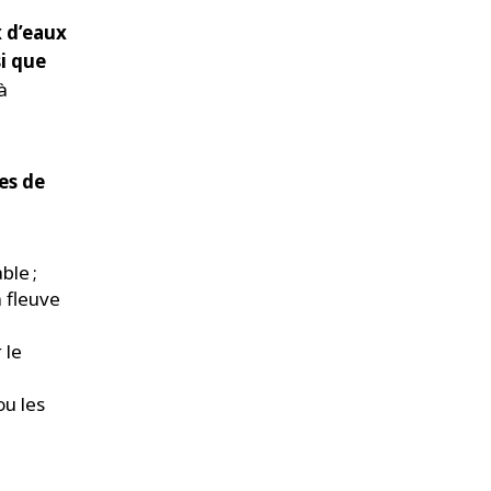
x d’eaux
si que
à
es de
ble ;
 fleuve
 le
ou les