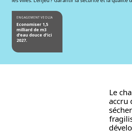
les villes. L’enjeu ? Garantir la sécurité et la qualité
ENGAGEMENT VEOLIA
Economiser 1,5
milliard de m3
d'eau douce d'ici
2027.
Le ch
accru 
sécher
fragili
dévelo