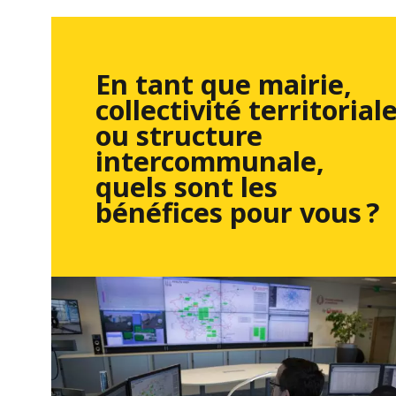
En tant que mairie,
collectivité territorial
ou structure
intercommunale,
quels sont les
bénéfices pour vous ?