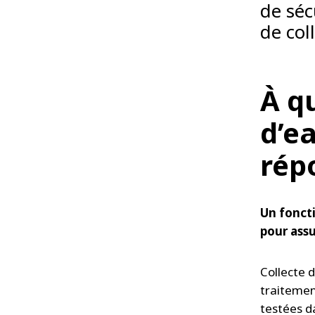
de séc
de col
À q
d’e
rép
Un fonct
pour assu
Collecte 
traitemen
testées d