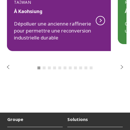
TAÏWAN
R
À Kaohsiung
À 
Dépolluer une ancienne raffinerie
Ch
pour permettre une reconversion
un
t
n
industrielle durable
e
d
é
c
é
r
S
P
u
i
v
a
n
t
Groupe
Solutions