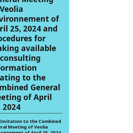
 Veolia
vironnement of
ril 25, 2024 and
ocedures for
king available
 consulting
formation
lating to the
mbined General
eting of April
, 2024
 Invitation to the Combined
ral Meeting of Veolia
ronnement of April 25, 2024