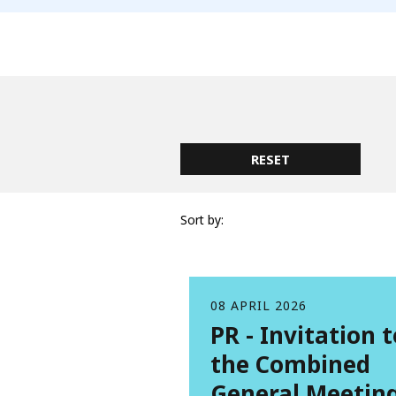
Sort by:
08 APRIL 2026
PR - Invitation t
the Combined
General Meetin