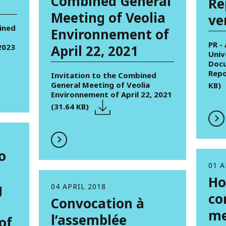
Combined General
Re
Meeting of Veolia
ve
ined
Environnement of
PR -
2023
April 22, 2021
Univ
Docu
Repo
Invitation to the Combined
General Meeting of Veolia
KB)
Environnement of April 22, 2021
(31.64 KB)
o
01 A
Ho
g
04 APRIL 2018
co
Convocation à
me
l’assemblée
of