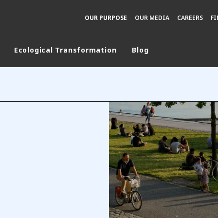
OUR PURPOSE
OUR MEDIA
CAREERS
F
Ecological Transformation
Blog
rld
DLE EAST
EUROPE
LATIN AMERICA
AND NEW ZEALAND
NORTH AMERICA