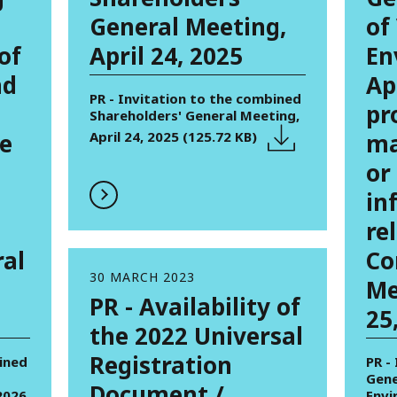
General Meeting,
of
of
April 24, 2025
En
nd
Ap
PR - Invitation to the combined
pr
Shareholders' General Meeting,
e
April 24, 2025 (125.72 KB)
ma
or
in
re
al
Co
30 MARCH 2023
Me
PR - Availability of
25
the 2022 Universal
Registration
ined
PR -
Gene
Document /
2026
Envi