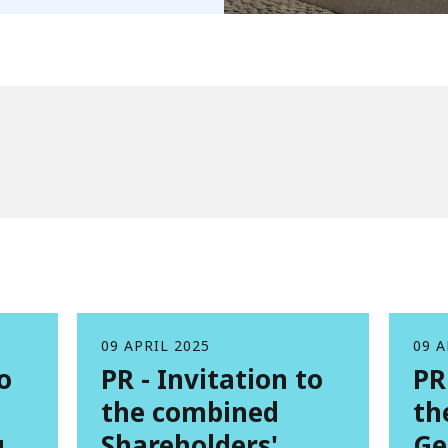
09 APRIL 2025
09 A
o
PR - Invitation to
PR
the combined
th
g
Shareholders'
Ge