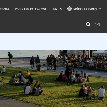
PARIS
€35.19 (+0.34%)
EN
Select a country
INANCE
Specialty Brands
Listen
AIR QUALITY
ENGINEERING & CONSULTING
HAZARDOUS WASTE EUROPE
INDUSTRIES GLOBAL SOLUTIONS
NUCLEAR SOLUTIONS
OFIS
SEDE BENELUX
VEOLIA AGRICULTURE