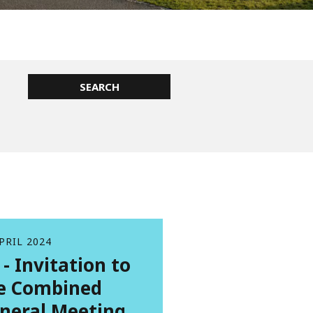
WATER TECHNOLOGIES
PRIL 2024
 - Invitation to
e Combined
neral Meeting