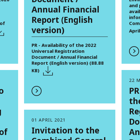
and 
Annual Financial
avai
Report (English
info
of
Comb
version)
Apri
PR - Availability of the 2022
Universal Registration
Document / Annual Financial
Report (English version) (88.88
KB)
22 
o
PR
th
g
Re
Do
01 APRIL 2021
Invitation to the
of
An