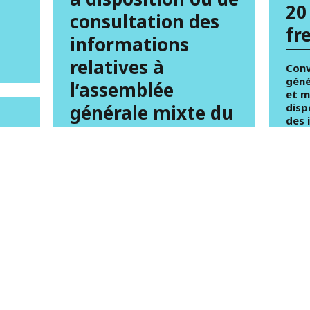
20
consultation des
fr
informations
relatives à
Conv
géné
l’assemblée
et m
générale mixte du
disp
des 
22 avril 2015 (in
l’as
20 a
French)
KB)
du
Convocation à l’assemblée
générale mixte du 22 avril 2015
et modalités de mise à
se
disposition ou de consultation
des informations relatives à
 de
l’assemblée générale mixte du
22 avril 2015 (in French) (24.47
09 A
s
KB)
Co