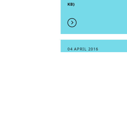
KB)
04 APRIL 2016
Convocation à
l’assemblée
générale mixte 
21 avril 2016 et
modalités de mi
à disposition ou
consultation de
informations