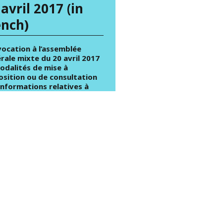
 avril 2017 (in
ench)
ocation à l’assemblée
rale mixte du 20 avril 2017
odalités de mise à
osition ou de consultation
informations relatives à
semblée générale mixte du
vril 2017 (in french) (24.56
PRIL 2014
nvocation à