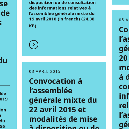
se
disposition ou de consultation
des informations relatives à
 de
l’assemblée générale mixte du
19 avril 2018 (in french) (24.38
05 A
s
KB)
Co
l’
gé
20
du
mo
03 APRIL 2015
à 
Convocation à
co
l’assemblée
lée
in
générale mixte du
2019
re
22 avril 2015 et
ion
l’
à
modalités de mise
 du
gé
.56
à disposition ou de