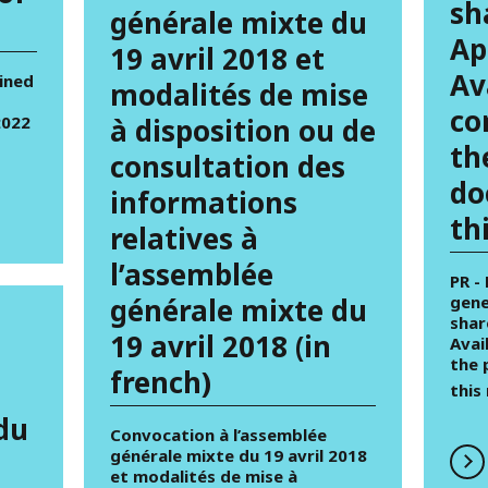
sh
générale mixte du
Ap
19 avril 2018 et
Av
ined
modalités de mise
co
2022
à disposition ou de
th
consultation des
do
informations
th
relatives à
l’assemblée
PR -
générale mixte du
gene
shar
19 avril 2018 (in
Avai
the 
french)
this
du
Convocation à l’assemblée
générale mixte du 19 avril 2018
et modalités de mise à