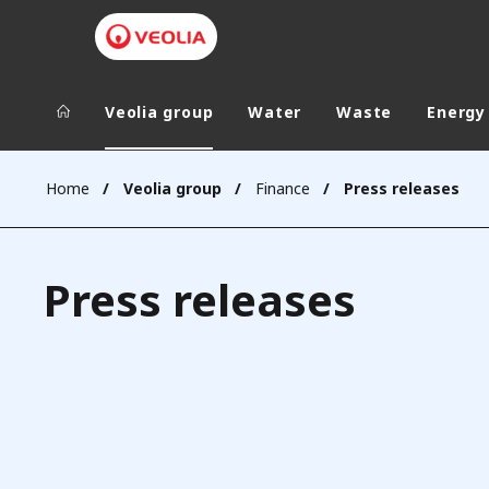
Veolia group
Water
Waste
Energy
Veolia Group
In the wo
Home
Veolia group
Finance
Press releases
AFRICA - MID
VEOLIA.COM
ASIA
Press releases
CAMPUS
AUSTRALIA 
FOUNDATION
INSTITUTE