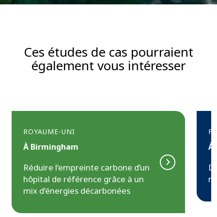
Ces études de cas pourraient
également vous intéresser
ROYAUME-UNI
F
À Birmingham
À
Réduire l’empreinte carbone d’un
Do
hôpital de référence grâce à un
ma
t
n
mix d’énergies décarbonées
e
d
é