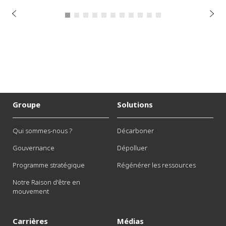
é
r
S
P
u
i
v
a
n
t
Groupe
Solutions
Qui sommes-nous ?
Décarboner
Gouvernance
Dépolluer
Programme stratégique
Régénérer les ressources
Notre Raison d'être en
mouvement
Carrières
Médias