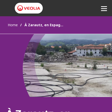
Home
À Zarautz, en Espagne, redonner vie à des sols pollués
Ecouter