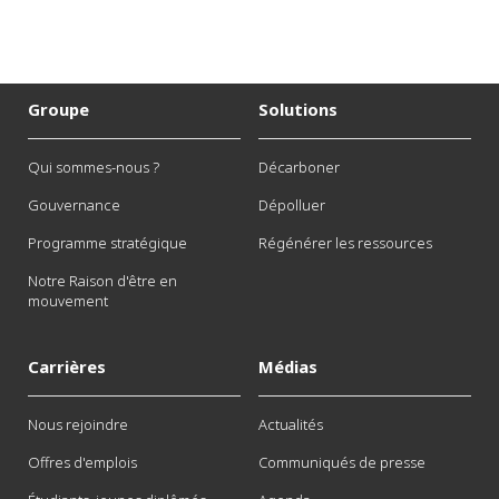
Groupe
Solutions
Qui sommes-nous ?
Décarboner
Gouvernance
Dépolluer
Programme stratégique
Régénérer les ressources
Notre Raison d'être en
mouvement
Carrières
Médias
Nous rejoindre
Actualités
Offres d'emplois
Communiqués de presse