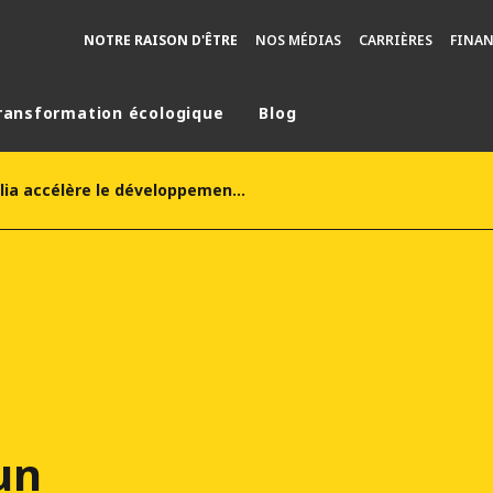
NOTRE RAISON D'ÊTRE
NOS MÉDIAS
CARRIÈRES
FINA
ransformation écologique
Blog
monde
Veolia accélère le développement de l'énergie locale décarbonante avec un investissement de 4 milliards d'euros d'ici à 2030
MOYEN ORIENT
ASIE
U NORD
AUSTRALIE ET NOUVELLE ZÉLANDE
TINE
EUROPE
un