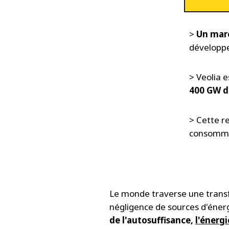
>
Un marc
développe
> Veolia 
400 GW de
> Cette re
consomma
Le monde traverse une transfo
négligence de sources d'énerg
de l'autosuffisance,
l'énerg