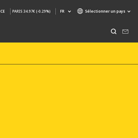
PARIS
34.97€ (-0.29%)
FR
Sélectionner un pays
NCE
Marques de spécialité
Ecouter
AIR QUALITY
INGÉNIERIE & CONSEIL
HAZARDOUS WASTE EUROPE
INDUSTRIES GLOBAL SOLUTIONS
NUCLEAR SOLUTIONS
OFIS
SEDE BENELUX
VEOLIA AGRICULTURE