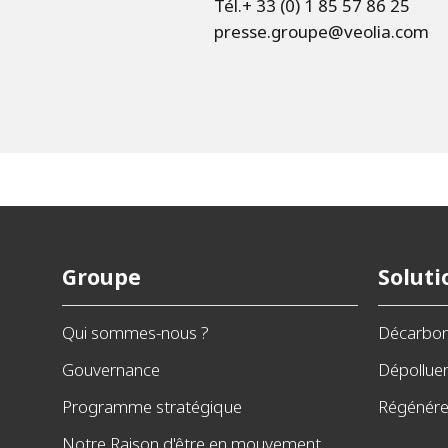
Tél.+ 33 (0) 1 85 57 86 25
presse.groupe@veolia.com
Groupe
Soluti
Qui sommes-nous ?
Décarbo
Gouvernance
Dépollue
Programme stratégique
Régénérer
Notre Raison d'être en mouvement