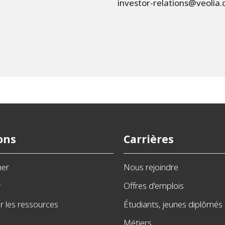
investor-relations@veolia
ons
Carrières
ner
Nous rejoindre
r
Offres d'emplois
 les ressources
Étudiants, jeunes diplômés
Métiers