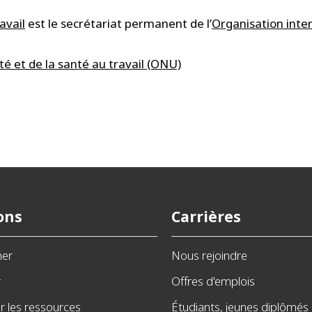
avail
est le secrétariat permanent de l’
Organisation inter
té et de la santé au travail (ONU)
ons
Carrières
ner
Nous rejoindre
r
Offres d'emplois
 les ressources
Étudiants, jeunes diplômés