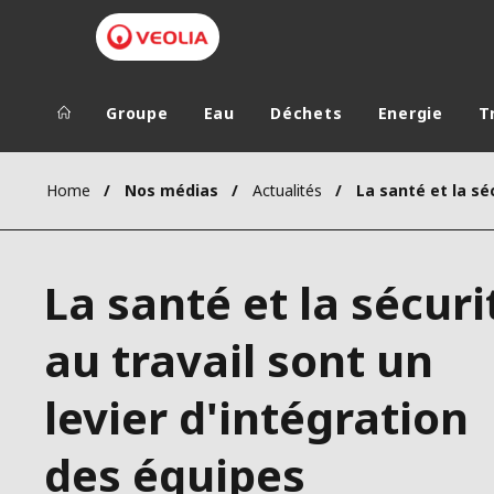
Groupe
Eau
Déchets
Energie
T
Groupe Veolia
Dans le 
Home
Nos médias
Actualités
AFRIQUE ET 
VEOLIA.COM
AMÉRIQUE D
La santé et la sécuri
CAMPUS
AMÉRIQUE LA
FONDATION
au travail sont un
INSTITUT
levier d'intégration
des équipes