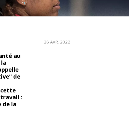
WATER TECHNOLOGIES
28 AVR. 2022
santé au
 la
appelle
ive” de
x
 cette
ravail :
 de la