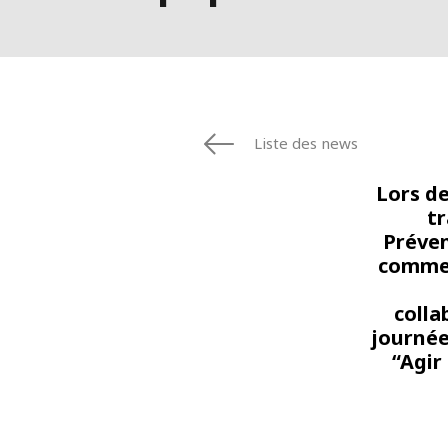
Liste des news
Lors de
tr
Préven
commen
colla
journée
“Agir