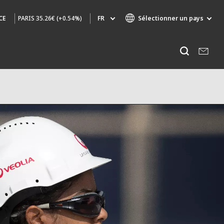
PARIS
35.26€ (+0.54%)
FR
Sélectionner un pays
CE
Marques de spécialité
Ecouter
AIR QUALITY
INGÉNIERIE & CONSEIL
HAZARDOUS WASTE EUROPE
INDUSTRIES GLOBAL SOLUTIONS
NUCLEAR SOLUTIONS
OFIS
SEDE BENELUX
VEOLIA AGRICULTURE