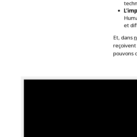
techn
L’imp
Human
et di
Et, dans
n
reçoivent 
pouvons o