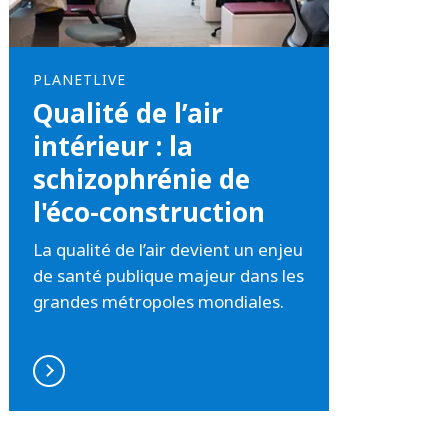
PLANETLIVE
Qualité de l’air
intérieur : la
schizophrénie de
l'éco-construction
La qualité de l’air devient un enjeu
de santé publique majeur dans les
grandes métropoles mondiales.