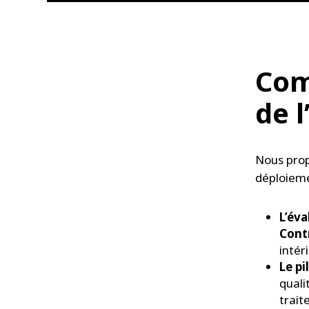
Com
de l
Nous pro
déploiemen
L’éva
Cont
intér
Le pi
quali
trait