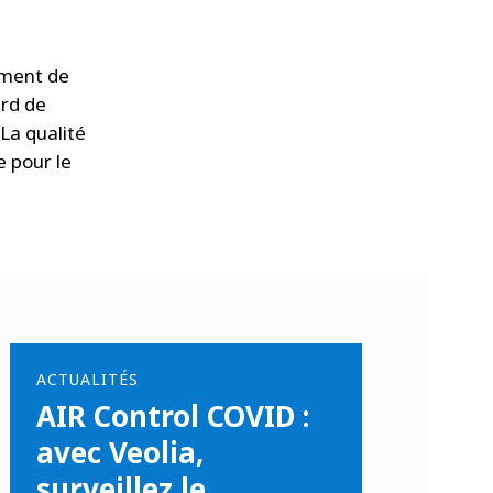
sement de
urd de
 La qualité
e pour le
ACTUALITÉS
AIR Control COVID :
avec Veolia,
surveillez le