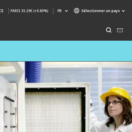
PARIS
35.29€ (+0.89%)
FR
Sélectionner un pays
CE
Marques de spécialité
Ecouter
AIR QUALITY
INGÉNIERIE & CONSEIL
HAZARDOUS WASTE EUROPE
INDUSTRIES GLOBAL SOLUTIONS
NUCLEAR SOLUTIONS
OFIS
SEDE BENELUX
VEOLIA AGRICULTURE