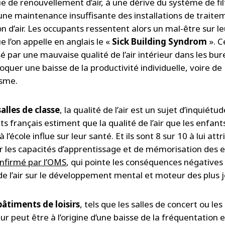
 de renouvellement d’air, à une dérive du système de fil
une maintenance insuffisante des installations de traite
on d’air. Les occupants ressentent alors un mal-être sur le
ue l’on appelle en anglais le «
Sick Building Syndrom
». C
é par une mauvaise qualité de l’air intérieur dans les bu
quer une baisse de la productivité individuelle, voire de
isme.
salles de classe
, la qualité de l’air est un sujet d’inquiétud
s français estiment que la qualité de l’air que les enfant
à l’école influe sur leur santé. Et ils sont 8 sur 10 à lui att
r les capacités d’apprentissage et de mémorisation des e
nfirmé par l’OMS
, qui pointe les conséquences négatives 
 de l’air sur le développement mental et moteur des plus 
bâtiments de loisirs
, tels que les salles de concert ou le
ur peut être à l’origine d’une baisse de la fréquentation e