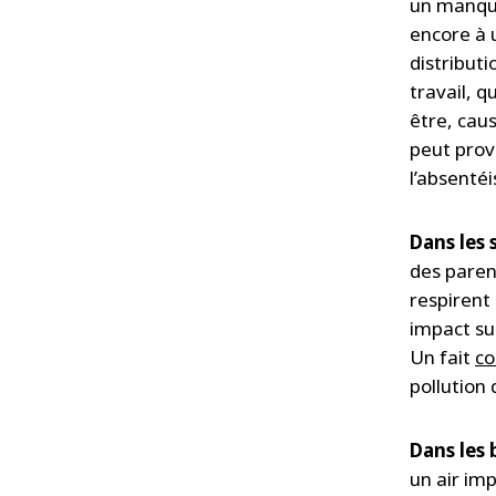
un manque
encore à 
distributi
travail, q
être, caus
peut provo
l’absenté
Dans les 
des parent
respirent 
impact su
Un fait
co
pollution
Dans les 
un air imp