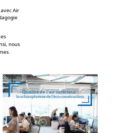
avec Air
édagogie
tes
nsi, nous
mes.