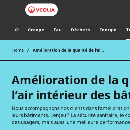
Groupe
Eau
Déchets
Energie
T
Groupe Veolia
Dans le 
Home
Amélioration de la qualité de l’air intérieur des bâtiments
AFRIQUE ET 
VEOLIA.COM
AMÉRIQUE D
Amélioration de la q
CAMPUS
AMÉRIQUE LA
FONDATION
l’air intérieur des b
INSTITUT
Nous accompagnons nos clients dans l’amélioration de
leurs bâtiments. L’enjeu ? La sécurité sanitaire, le c
des usagers, mais aussi une meilleure performanc