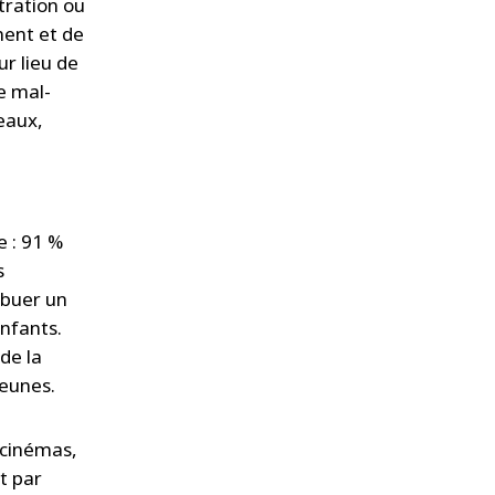
tration ou
ment et de
ur lieu de
e mal-
reaux,
e : 91 %
s
ribuer un
nfants.
de la
jeunes.
s cinémas,
t par