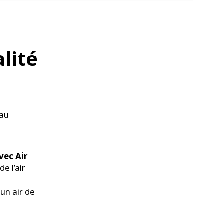
lité
 au
avec Air
e l’air
un air de