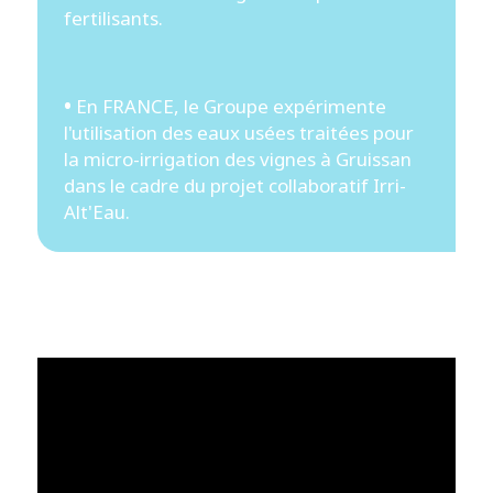
fertilisants.
•
En FRANCE, le Groupe expérimente
l'utilisation des eaux usées traitées pour
la micro-irrigation des vignes à Gruissan
dans le cadre du projet collaboratif Irri-
Alt'Eau.