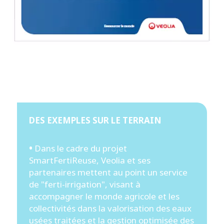
DES EXEMPLES SUR LE TERRAIN
•
Dans le cadre du projet
SmartFertiReuse, Veolia et ses
partenaires mettent au point un service
de "ferti-irrigation", visant à
accompagner le monde agricole et les
collectivités dans la valorisation des eaux
usées traitées et la gestion optimisée des