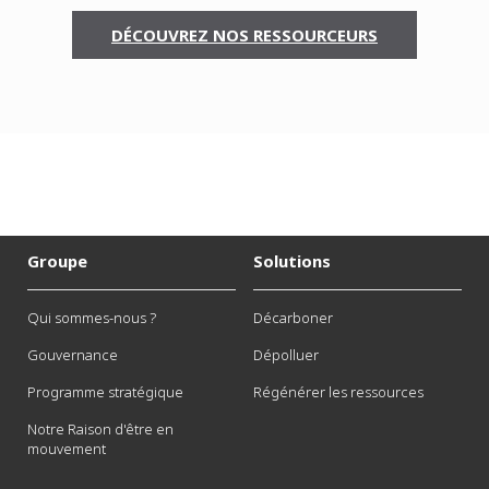
DÉCOUVREZ NOS RESSOURCEURS
Groupe
Solutions
Qui sommes-nous ?
Décarboner
Gouvernance
Dépolluer
Programme stratégique
Régénérer les ressources
Notre Raison d'être en
mouvement