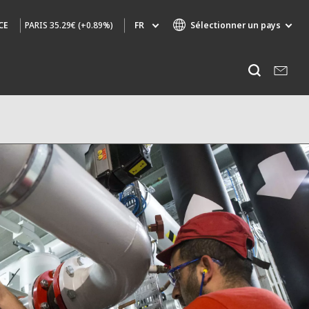
PARIS
35.29€ (+0.89%)
FR
Sélectionner un pays
CE
Marques de spécialité
Ecouter
AIR QUALITY
INGÉNIERIE & CONSEIL
HAZARDOUS WASTE EUROPE
INDUSTRIES GLOBAL SOLUTIONS
NUCLEAR SOLUTIONS
OFIS
SEDE BENELUX
VEOLIA AGRICULTURE