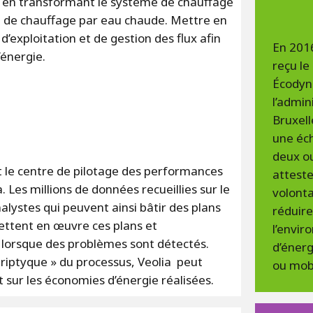
 en transformant le système de chauffage
e de chauffage par eau chaude. Mettre en
d’exploitation et de gestion des flux afin
En 201
énergie.
reçu le
Écodyn
l’admin
Bruxel
une éch
deux ou
 le centre de pilotage des performances
attest
 Les millions de données recueillies sur le
volont
alystes qui peuvent ainsi bâtir des plans
réduire
ettent en œuvre ces plans et
l’envi
 lorsque des problèmes sont détectés.
d’énerg
triptyque » du processus, Veolia peut
ou mobi
 sur les économies d’énergie réalisées.