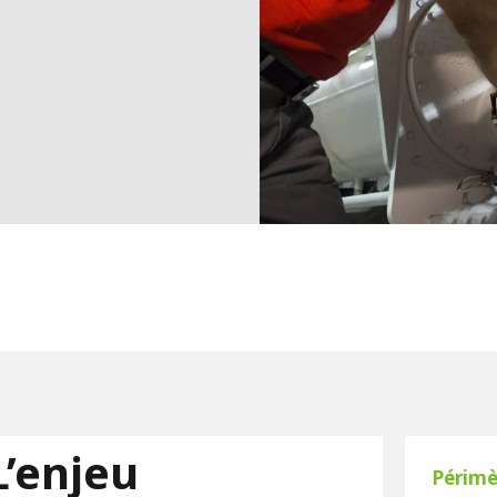
L’enjeu
Périmè