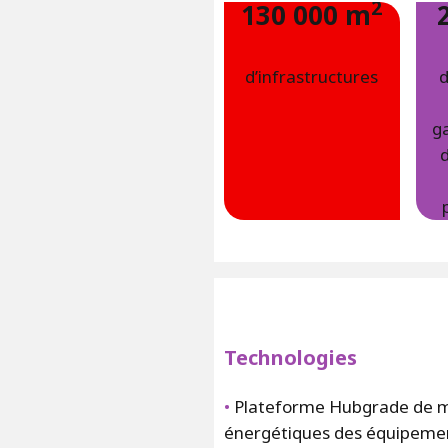
2
130 000 m
d’infrastructures
d
ga
d
Technologies
•
Plateforme Hubgrade de m
énergétiques des équipeme