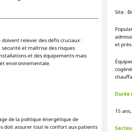
Site : 
Populat
admiss
doivent relever des défis cruciaux :
et près
s, sécurité et maîtrise des risques
s installations et des équipements mais
Équipe
 et environnementale.
cogénér
chauff
Durée 
15 ans
tage de la politique énergétique de
es doit assurer tout le confort aux patients
Secteur