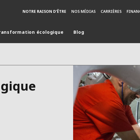
NOTRE RAISON D'ÊTRE
NOS MÉDIAS
CARRIÈRES
FINAN
ransformation écologique
Blog
monde
MOYEN ORIENT
ASIE
U NORD
AUSTRALIE ET NOUVELLE ZÉLANDE
lgique
TINE
EUROPE