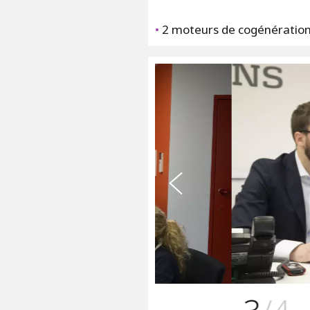
•
2 moteurs de cogénératio
t
n
e
d
é
c
é
r
P