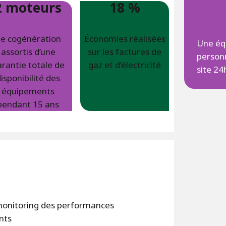
2 moteurs
18 %
e cogénération
Économies réalisées
Une éq
assortis d’une
sur les factures de
personn
rantie totale de
gaz et d’électricité
site 24
isponibilité des
équipements
pendant 15 ans
onitoring des performances
nts