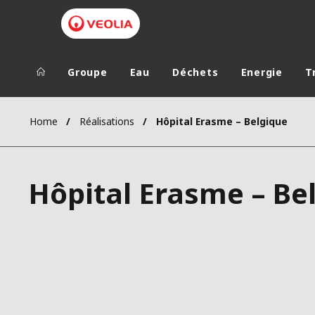
Groupe
Eau
Déchets
Energie
T
Groupe Veolia
Dans le 
Home
Réalisations
Hôpital Erasme – Belgique
AFRIQUE ET 
VEOLIA.COM
AMÉRIQUE D
Hôpital Erasme – Be
CAMPUS
AMÉRIQUE LA
FONDATION
INSTITUT