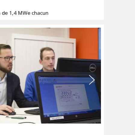
n de 1,4 MWe chacun
S
u
i
v
a
n
t